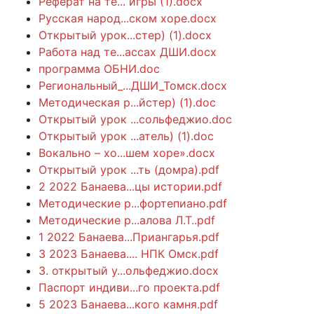
Реферат на те... игры (1).docx
Русская народ...ском хоре.docx
Открытый урок...стер) (1).docx
Работа над те...ассах ДШИ.docx
программа ОБНИ.doc
Региональный_...ДШИ_Томск.docx
Методическая р...йстер) (1).doc
Открытый урок ...сольфеджио.doc
Открытый урок ...атель) (1).doc
Вокально – хо...шем хоре».docx
Открытый урок ...ть (домра).pdf
2 2022 Банаева...цы истории.pdf
Методические р...фортепиано.pdf
Методические р...алова Л.Т..pdf
1 2022 Банаева...Приангарья.pdf
3 2023 Банаева.... НПК Омск.pdf
3. открытый у...ольфеджио.docx
Паспорт индиви...го проекта.pdf
5 2023 Банаева...кого камня.pdf