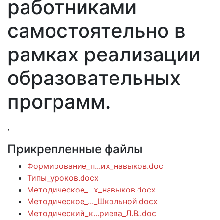
работниками
самостоятельно в
рамках реализации
образовательных
программ.
,
Прикрепленные файлы
Формирование_п...их_навыков.doc
Типы_уроков.docx
Методическое_...х_навыков.docx
Методическое_..._Школьной.docx
Методический_к...риева_Л.В..doc