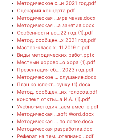
Методическое с...и 2021 год.pdf
Сценарий концерта.pdf
Методическая ...мра чанза.docx
Методическая ...а занятия.docx
Особенности во...22 год (1).pdf
Метод. сообщен...х 2021 год.pdf
Мастер-класс х...11.2019 г..pdf
Виды методических работ.pptx
Местный хорово...о хора (1).pdf
Презентация сб..., 2023 год.pdf
Методическое ... слушание.docx
План конспект...сунку (1).docx
Метод. сообщен...их голосов.pdf
конспект откты...а И.А. (1).pdf
Учебно-методич...аем вместе.pdf
Методическая ...soft Word.docx
Методическая ... по лепке.docx
Методическая разработка.doc
Реферат на тем...ртепиано ..pdf