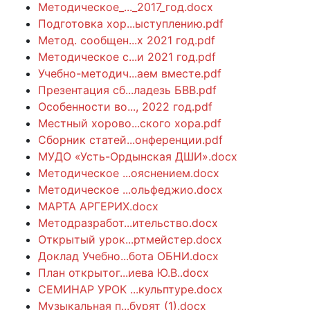
Методическое_..._2017_год.docx
Подготовка хор...ыступлению.pdf
Метод. сообщен...х 2021 год.pdf
Методическое с...и 2021 год.pdf
Учебно-методич...аем вместе.pdf
Презентация сб...ладезь БВВ.pdf
Особенности во..., 2022 год.pdf
Местный хорово...ского хора.pdf
Сборник статей...онференции.pdf
МУДО «Усть-Ордынская ДШИ».docx
Методическое ...ояснением.docx
Методическое ...ольфеджио.docx
МАРТА АРГЕРИХ.docx
Методразработ...ительство.docx
Открытый урок...ртмейстер.docx
Доклад Учебно...бота ОБНИ.docx
План открытог...иева Ю.В..docx
СЕМИНАР УРОК ...кульптуре.docx
Музыкальная п...бурят (1).docx