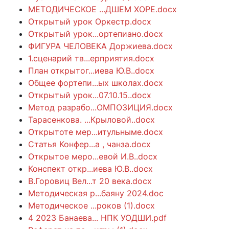
МЕТОДИЧЕСКОЕ ...ДШЕМ ХОРЕ.docx
Открытый урок Оркестр.docx
Открытый урок...ортепиано.docx
ФИГУРА ЧЕЛОВЕКА Доржиева.docx
1.сценарий тв...ерприятия.docx
План открытог...иева Ю.В..docx
Общее фортепи...ых школах.docx
Открытый урок...07.10.15..docx
Метод разрабо...ОМПОЗИЦИЯ.docx
Тарасенкова. ...Крыловой..docx
Открытоте мер...итульныме.docx
Статья Конфер...а , чанза.docx
Открытое меро...евой И.В..docx
Конспект откр...иева Ю.В..docx
В.Горовиц Вел...т 20 века.docx
Методическая р...баяну 2024.doc
Методическое ...роков (1).docx
4 2023 Банаева... НПК УОДШИ.pdf