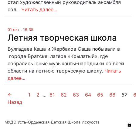
стал художественный руководитель ансамбля
сол...
Читать далее...
01 окт., 16:35
Летняя творческая школа
Булгадаев Кеша и Жербаков Саша побывали в
городе Братске, лагере «Крылатый», где
собрались юные музыканты-народники со всей
области на летнюю творческую школу.
Читать
далее...
←
1
2
…
61
62
63
64
65
66
67
Назад
МУДО Усть-Ордынская Детская Школа Искусств