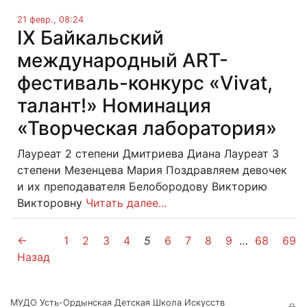
21 февр., 08:24
IX Байкальский
международный ART-
фестиваль-конкурс «Vivat,
талант!» Номинация
«Творческая лаборатория»
Лауреат 2 степени Дмитриева Диана Лауреат 3
степени Мезенцева Мария Поздравляем девочек
и их преподавателя Белобородову Викторию
Викторовну
Читать далее...
←
1
2
3
4
5
6
7
8
9
…
68
69
Назад
МУДО Усть-Ордынская Детская Школа Искусств