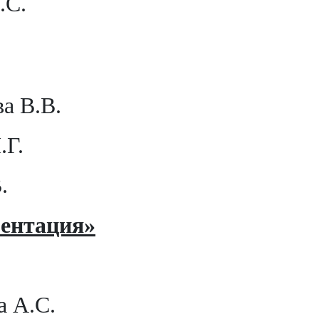
.С.
а В.В.
.Г.
.
ентация»
а А.С.