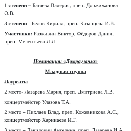
1 степени
– Багаева Валерия, преп. Доржижанова
О.В.
3 степени
- Белов Кирилл, преп. Казанцева И.В.
Участники:
Разживин Виктор, Фёдоров Данил,
преп. Мелентьева Л.Л.
Номинация: «Домра,чанза»
Младшая группа
Лауреаты
2 место- Лазарева Мария, преп. Дмитриева Л.В.
концертмейстер Улазова Т.А.
2 место – Пихлаев Влад, преп. Кожевникова А.С.,
концертмейстер Харинаева И.Г.
3 место – Давидович Ангелина, преп. Лазарева И.А.