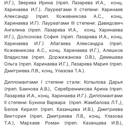
И.Г.), Зверева Ирина (преп. Лазарева И.А., конц.
Харинаева И.Г.). Лауреатами II степени: Харинаев
Александр (преп. Кожевникова А.С., конц.
Харинаева И.Г). Лауреатами III степени: Давидович
Ангелина (преп. Лазарева И.А., конц. Харинаева
И.Г.), Долхонова София (преп. Лазарева И.А., конц.
Харинаева И.Г.) Абагаева Александра (преп.
Кожевникова А.С., конц. Харинаева И.Г.), Алешков
Владислав (преп. Доржижанова О.В.), Демешева
Ольга (преп. Харинаева И.Г.), Лазарева Мария (преп.
Дмитриева Л.В., конц. Улазова Т.А.).
Дипломантами I степени стали: Копылова Дарья
(преп. Баинова А.В.), Серебренникова Арина (преп.
Лазарева И.А., конц. Харинаева И.Г.). Дипломантами
II степени: Букина Варвара (преп. Жамбалова Л.Т.,),
Белов Кирилл (преп. Казанцева И.В.), Дмитриева
Виктория (преп. Дмитриева Л.В., конц. Улазова
Т.А.), Мархаев Роман (преп. Казанцева И.В.),