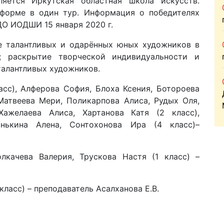
ляется Иркутская областная школа искусств.
 форме в один тур. Информация о победителях
О ИОДШИ 15 января 2020 г.
 талантливых и одарённых юных художников в
а; раскрытие творческой индивидуальности и
талантливых художников.
сс), Алферова София, Блоха Ксения, Ботороева
 Матвеева Мери, Поликарпова Алиса, Рудых Оля,
Хажелаева Алиса, Хартанова Катя (2 класс),
нькина Алена, Сонтохонова Ира (4 класс)–
ачева Валерия, Трускова Настя (1 класс) –
асс) – преподаватель Асалханова Е.В.