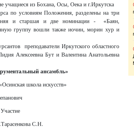
е учащиеся из Бохана, Осы, Оека и г.Иркутска
ловиям Положения, разделены на три
едняя и старшая и две номинации - «Баян,
унную группу вошли также иочин, морин хур и
 преподаватели Иркутского областного
идия Алексеевна Бут и Валентина Анатольевна
рументальный ансамбль»
«Осинская школа искусств»
тепанович
Участие
Тарасенкова С.Н.