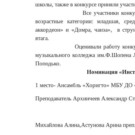
школы, также в конкурсе приняли участи
Все участники конкурса по ус
возрастные категории: младшая, ср
аккордеон» и «Домра, чанза», в стр
ятага.
Оценивали работу конкурсантов
музыкального колледжа им.Ф.Шопена Л
Поподько.
Номинация «Инст
1 место- Ансамбль «Хоригто» МБУ ДО 
Преподаватель Архинчеев Александр С
Михайлова Алина,Астунова Арина преп.