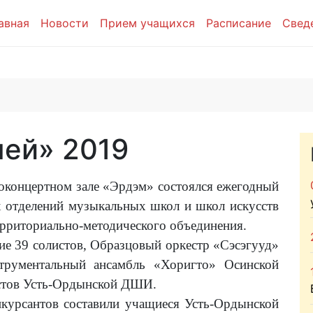
авная
Новости
Прием учащихся
Расписание
Свед
пей» 2019
ртном зале «Эрдэм» состоялся ежегодный
 отделений музыкальных школ и школ искусств
рриториально-методического объединения.
олистов, Образцовый оркестр «Сэсэгууд»
трументальный ансамбль «Хоригто» Осинской
истов Усть-Ордынской ДШИ.
 составили учащиеся Усть-Ордынской