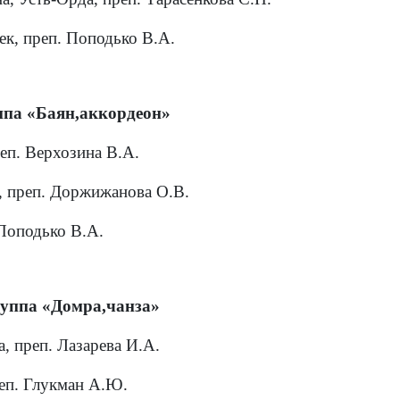
к, преп. Поподько В.А.
па «Баян,аккордеон»
еп. Верхозина В.А.
, преп. Доржижанова О.В.
 Поподько В.А.
уппа «Домра,чанза»
, преп. Лазарева И.А.
реп. Глукман А.Ю.