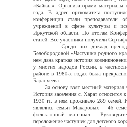
«Байкал». Организаторами материалы 
года. В адрес оргкомитета поступил
конференции стали преподаватели о
учреждений в сфере культуры и иск
Иркутской области. По итогам Конфе
статей. Все участники получили Сертиф
Среди них доклад преподават
Белобородовой «Частушки родного края
нем дана краткая история возникновен
у многих народов России, в частност
районе в 1980-х годах была прекрасн
Баранхеева.
За основу взят местный материал час
История заселения с. Харат относится 
1930 гг. в нем проживало 289 семей.
являлись семьи Макаровых – 46 семе
фольклорный материал. Руководите
переложение частушек для детского хор