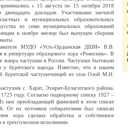
принимались с 15 августа по 15 октября 2018
о двенадцать докладов. Участниками заочной
бластных и муниципальных образовательных
усства из семи муниципальных образований
ренции в ноябре месяце был выпущен сборник
икаты.
еля МУДО «Усть-Ордынская ДШИ» В.В.
 в репертуаре образцового хора «Ровесник». В
ия жанра частушки в России. Частушки бытовали
и у бурятского народа. Известно, что в нашем
ой бурятской частушечницей из села Олой М.Н.
тушек с. Харат, Эхирит-Булагатского района.
к 1725 году. Согласно подворному списку 1927 –
 Из них преобладающей фамилией в этом списке
й. От их потомков собирателями был записан
лем хора сделана обработка и собственное
а в трехголосном исполнении.