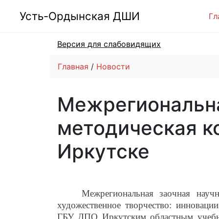
Усть-Ордынская ДШИ
Гл
Версия для слабовидящих
Главная
Новости
Межрегиональна
методическая ко
Иркутске
Межрегиональная заочная научно-
художественное творчество: инновации
ГБУ ДПО Иркутским областным учебно