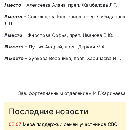
I
место
– Алексеева Алана, преп. Жамбалова Л.Т.
II
место
– Сокольцова Екатерина, преп. Сибиданова
Л.П.
II
место
– Фирстова Софья, преп. Иванова В.Ю.
III
место
– Путых Андрей, преп. Деркач М.А.
III
место
– Зубкова Вероника, преп. Харинаева И.Г.
Зав. фортепианным отделением И.Г.Харинаева
Последние новости
02.07
Мера поддержки семей участников СВО