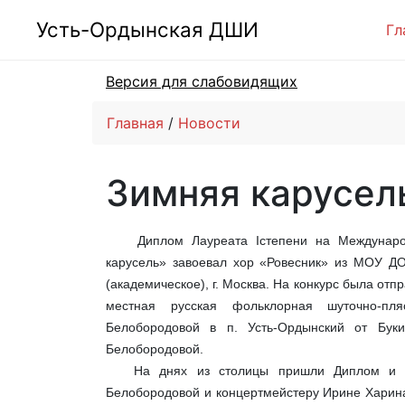
Усть-Ордынская ДШИ
Гл
Версия для слабовидящих
Главная
Новости
Зимняя карусел
Диплом Лауреата Iстепени на Международн
карусель» завоевал хор «Ровесник» из МОУ Д
(академическое), г. Москва. На конкурс была отп
местная русская фольклорная шуточно-пл
Белобородовой в п. Усть-Ордынский от Буки
Белобородовой.
На днях из столицы пришли Диплом и Бла
Белобородовой и концертмейстеру Ирине Харина