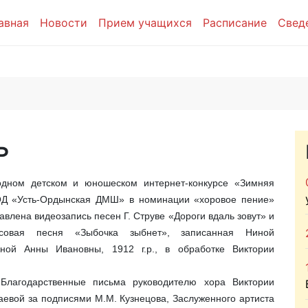
авная
Новости
Прием учащихся
Расписание
Свед
ь
ом детском и юношеском интернет-конкурсе «Зимняя
ОД «Усть-Ордынская ДМШ» в номинации «хоровое пение»
равлена видеозапись песен Г. Струве «Дороги вдаль зовут» и
ясовая песня «Зыбочка зыбнет», записанная Ниной
ной Анны Ивановны, 1912 г.р., в обработке Виктории
годарственные письма руководителю хора Виктории
евой за подписями М.М. Кузнецова, Заслуженного артиста