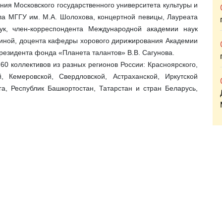
ия Московского государственного университета культуры и
ала МГГУ им. М.А. Шолохова, концертной певицы, Лауреата
ук, член-корреспондента Международной академии наук
ощиной, доцента кафедры хорового дирижирования Академии
 Президента фонда «Планета талантов» В.В. Сагунова.
0 коллективов из разных регионов России: Красноярского,
, Кемеровской, Свердловской, Астраханской, Иркутской
га, Республик Башкортостан, Татарстан и стран Беларусь,
 хора «Ровесник»