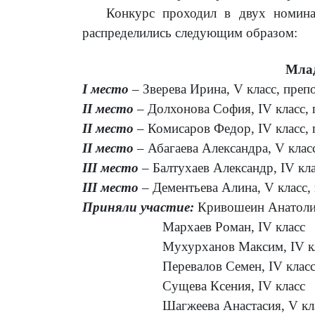
Конкурс проходил в двух номинаци
распределились следующим образом:
Мла
I
место
– Зверева Ирина,
V
класс, преп
II
место
– Долхонова София,
IV
класс, 
II
место
– Комисаров Федор,
IV
класс,
II
место
– Абагаева Александра,
V
клас
III
место
– Балтухаев Александр,
IV
кла
III
место
– Дементьева Алина,
V
класс,
Приняли участие:
Кривошеин Анатол
Мархаев Роман,
IV
класс
Мухурханов Максим,
IV
к
Перевалов Семен,
IV
клас
Сущева Ксения,
IV
класс
Шагжеева Анастасия,
V
кл