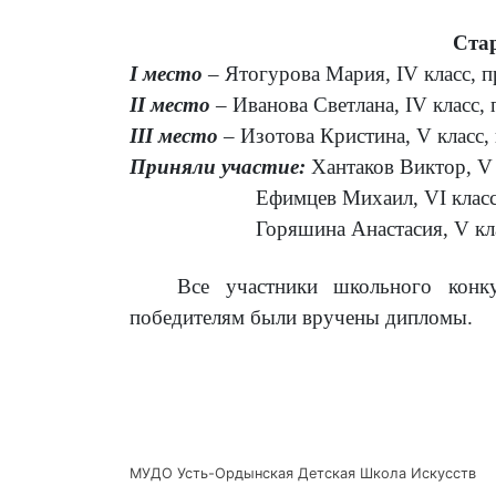
Ста
I
место
– Ятогурова Мария,
IV
класс, п
II
место
– Иванова Светлана,
IV
класс,
III
место
– Изотова Кристина,
V
класс,
Приняли участие:
Хантаков Виктор,
V
Ефимцев Михаил,
VI
клас
Горяшина Анастасия,
V
кл
Все участники школьного конкур
победителям были вручены дипломы.
МУДО Усть-Ордынская Детская Школа Искусств