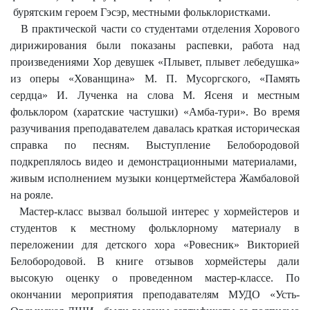
бурятским героем Гэсэр, местными фольклористками.
В практической части со студентами отделения Хорового
дирижирования были показаны распевки, работа над
произведениями Хор девушек «Плывет, плывет лебедушка»
из оперы «Хованщина» М. П. Мусоргского, «Память
сердца» И. Лученка на слова М. Ясеня и местным
фольклором (харатские частушки) «Амба-тури». Во время
разучивания преподавателем давалась краткая историческая
справка по песням. Выступление Белобородовой
подкреплялось видео и демонстрационными материалами,
живым исполнением музыки концертмейстера Жамбаловой
на рояле.
Мастер-класс вызвал большой интерес у хормейстеров и
студентов к местному фольклорному материалу в
переложении для детского хора «Ровесник» Викторией
Белобородовой. В книге отзывов хормейстеры дали
высокую оценку о проведенном мастер-классе. По
окончании мероприятия преподавателям МУДО «Усть-