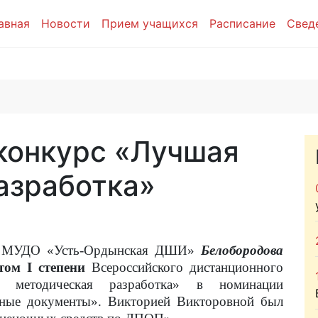
авная
Новости
Прием учащихся
Расписание
Свед
конкурс «Лучшая
азработка»
ь МУДО «Усть-Ордынская ДШИ»
Белобородова
атом
I
степени
Всероссийского дистанционного
я методическая разработка» в номинации
вные документы». Викторией Викторовной был