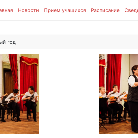
авная
Новости
Прием учащихся
Расписание
Свед
ый год