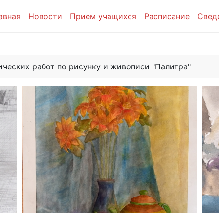
авная
Новости
Прием учащихся
Расписание
Свед
ических работ по рисунку и живописи "Палитра"