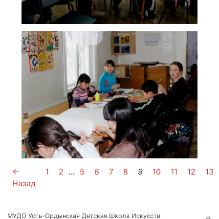
←
1
2
…
5
6
7
8
9
10
11
12
13
Назад
МУДО Усть-Ордынская Детская Школа Искусств