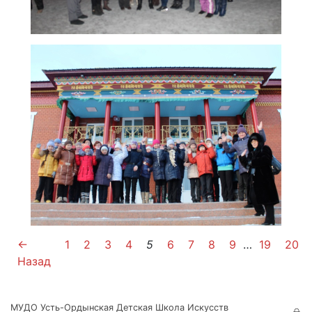
←
1
2
3
4
5
6
7
8
9
…
19
20
Назад
МУДО Усть-Ордынская Детская Школа Искусств