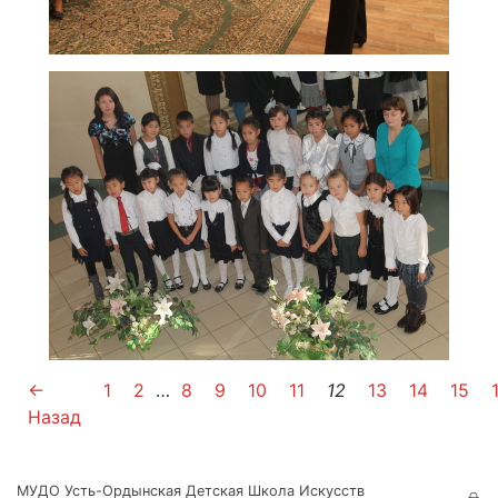
←
1
2
…
8
9
10
11
12
13
14
15
Назад
МУДО Усть-Ордынская Детская Школа Искусств